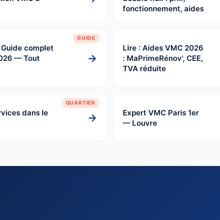
fonctionnement, aides
GUIDE
: Guide complet
Lire : Aides VMC 2026
→
026 — Tout
: MaPrimeRénov', CEE,
TVA réduite
QUARTIER
vices dans le
Expert VMC Paris 1er
→
— Louvre