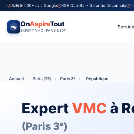
4.9/5
· 500+ avis Google
RGE QualiBat · Garantie Décennale
I
On
Aspire
Tout
Servic
EXPERT VMC · PARIS & IDF
Accueil
›
Paris (75)
›
Paris 3ᵉ
›
République
Expert
VMC
à R
(Paris 3ᵉ)