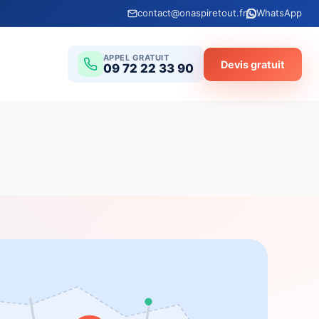
contact@onaspiretout.fr
WhatsApp
APPEL GRATUIT
Devis gratuit
09 72 22 33 90