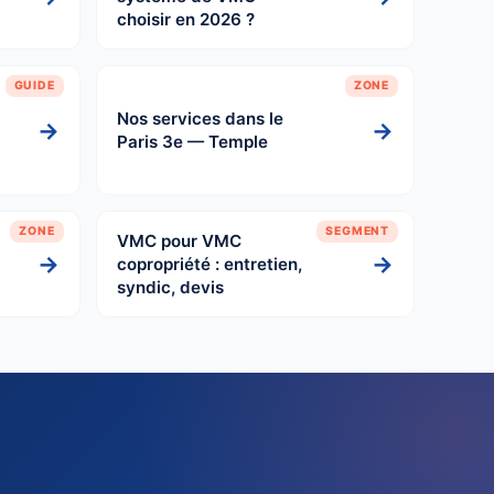
choisir en 2026 ?
GUIDE
ZONE
Nos services dans le
→
→
Paris 3e — Temple
ZONE
SEGMENT
VMC pour VMC
→
→
copropriété : entretien,
syndic, devis