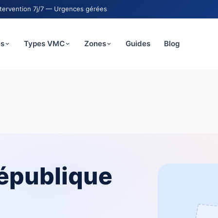
ntervention 7j/7 — Urgences gérées
es
Types VMC
Zones
Guides
Blog
épublique