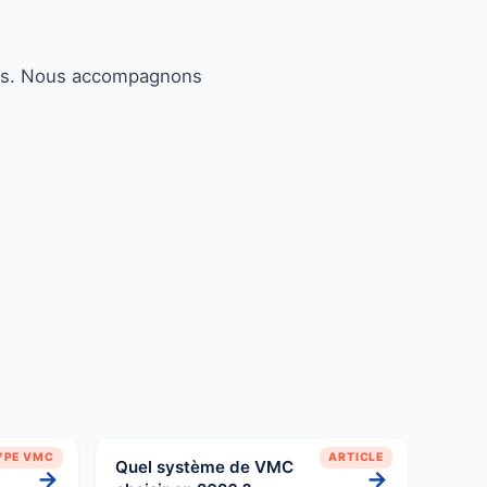
aides. Nous accompagnons
YPE VMC
ARTICLE
Quel système de VMC
→
→