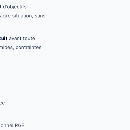
 d'objectifs
votre situation, sans
tuit
avant toute
umides, contraintes
nce
sionnel RGE