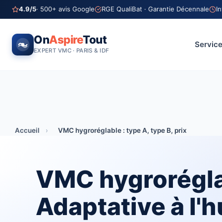
4.9/5
· 500+ avis Google
RGE QualiBat · Garantie Décennale
I
On
Aspire
Tout
Servic
EXPERT VMC · PARIS & IDF
Accueil
›
VMC hygroréglable : type A, type B, prix
VMC hygrorégl
Adaptative à l'