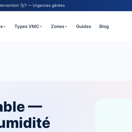
ntervention 7j/7 — Urgences gérées
es
Types VMC
Zones
Guides
Blog
able —
humidité