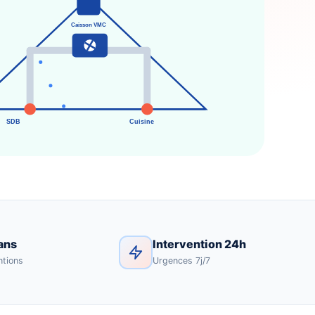
Caisson VMC
SDB
Cuisine
ans
Intervention 24h
ntions
Urgences 7j/7