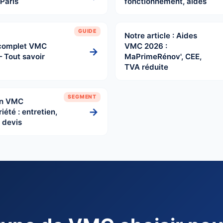
Paris
fonctionnement, aides
GUIDE
Notre article : Aides
complet VMC
VMC 2026 :
→
 Tout savoir
MaPrimeRénov', CEE,
TVA réduite
SEGMENT
on VMC
→
iété : entretien,
 devis