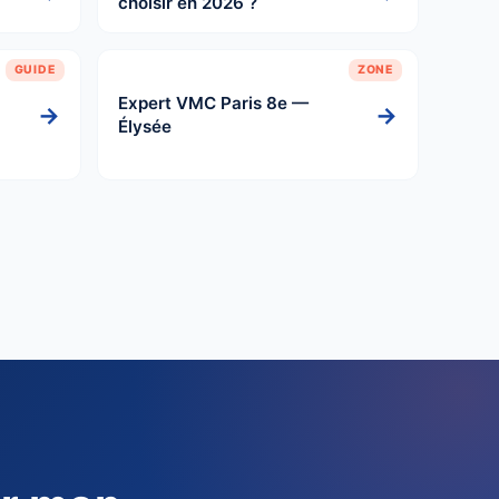
choisir en 2026 ?
GUIDE
ZONE
Expert VMC Paris 8e —
→
→
Élysée