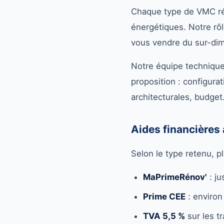
Chaque type de VMC rép
énergétiques. Notre rôle
vous vendre du sur-di
Notre équipe techniqu
proposition : configura
architecturales, budget
Aides financières
Selon le type retenu, p
MaPrimeRénov'
: ju
Prime CEE
: enviro
TVA 5,5 %
sur les t