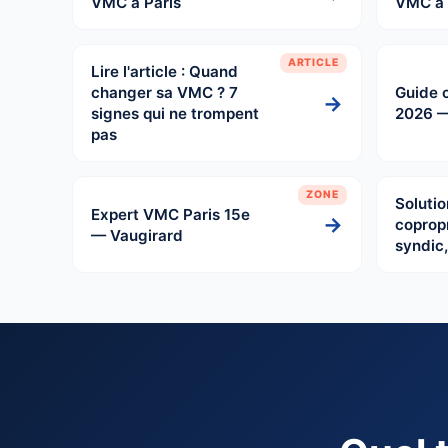
VMC à Paris
VMC à 
ARTICLE
Lire l'article : Quand
changer sa VMC ? 7
Guide 
→
signes qui ne trompent
2026 —
pas
ZONE
Soluti
Expert VMC Paris 15e
→
copropr
— Vaugirard
syndic,