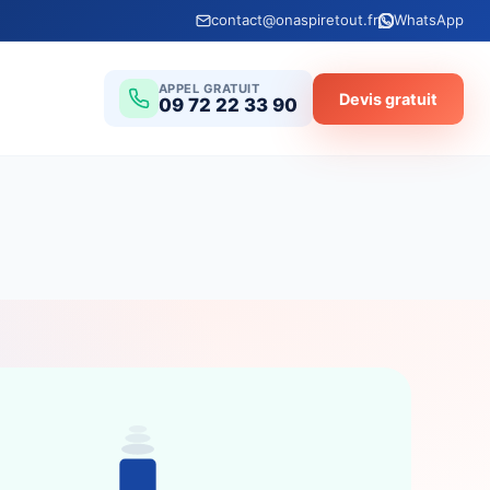
contact@onaspiretout.fr
WhatsApp
APPEL GRATUIT
Devis gratuit
09 72 22 33 90