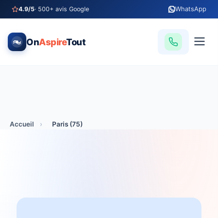
WhatsApp
4.9/5
· 500+ avis Google
On
Aspire
Tout
Accueil
›
Paris (75)