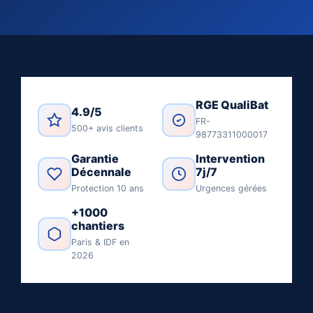
RGE QualiBat
4.9/5
FR-
500+ avis clients
98773311000017
Garantie
Intervention
Décennale
7j/7
Protection 10 ans
Urgences gérées
+1000
chantiers
Paris & IDF en
2026