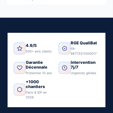
RGE QualiBat
4.9/5
FR-
500+ avis clients
98773311000017
Garantie
Intervention
Décennale
7j/7
Protection 10 ans
Urgences gérées
+1000
chantiers
Paris & IDF en
2026