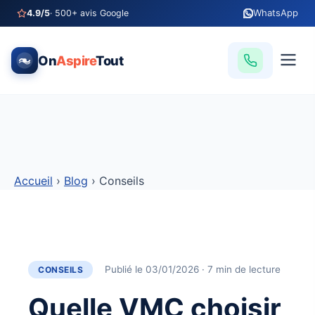
WhatsApp
4.9/5
· 500+ avis Google
On
Aspire
Tout
Accueil
›
Blog
›
Conseils
Publié le
03/01/2026
· 7 min de lecture
CONSEILS
Quelle VMC choisir