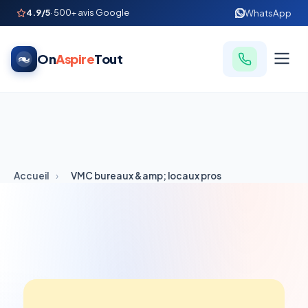
4.9/5
· 500+ avis Google
WhatsApp
On
Aspire
Tout
Accueil
›
VMC bureaux &amp; locaux pros