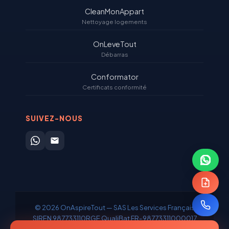
CleanMonAppart
Nettoyage logements
OnLeveTout
Débarras
Conformator
Certificats conformité
SUIVEZ-NOUS
© 2026 OnAspireTout — SAS Les Services Français
SIREN 987733110
RGE QualiBat FR-98773311000017
Mentions
CGV
Confidentialité
Plan du
Sitemap