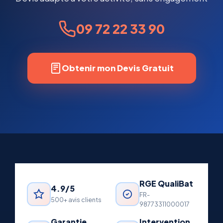
09 72 22 33 90
Obtenir mon Devis Gratuit
RGE QualiBat
4.9/5
FR-
500+ avis clients
98773311000017
Garantie
Intervention