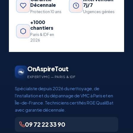
Décennale
7j/7
Protection 10 ans
Urgences gérées
+1000
chantiers
Paris & IDF en
2026
OnAspireTout
EXPERT VMC — PARIS & IDF
Spécialiste depuis 2026 du nettoyage, de
l'installation et du dépannage de VMC à Paris et en
Île-de-France. Techniciens certifiés RGE QualiBat
avec garantie décennale.
09 72 22 33 90