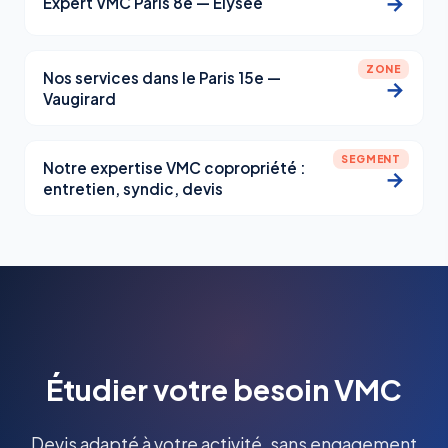
→
Expert VMC Paris 8e — Élysée
ZONE
Nos services dans le Paris 15e —
→
Vaugirard
SEGMENT
Notre expertise VMC copropriété :
→
entretien, syndic, devis
Étudier votre besoin VMC
Devis adapté à votre activité, sans engagement