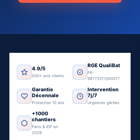
RGE QualiBat
4.9/5
FR-
500+ avis clients
98773311000017
Garantie
Intervention
Décennale
7j/7
Protection 10 ans
Urgences gérées
+1000
chantiers
Paris & IDF en
2026