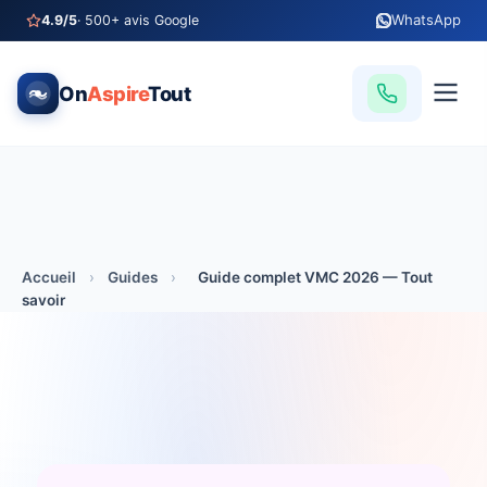
WhatsApp
4.9/5
· 500+ avis Google
On
Aspire
Tout
Accueil
›
Guides
›
Guide complet VMC 2026 — Tout
savoir