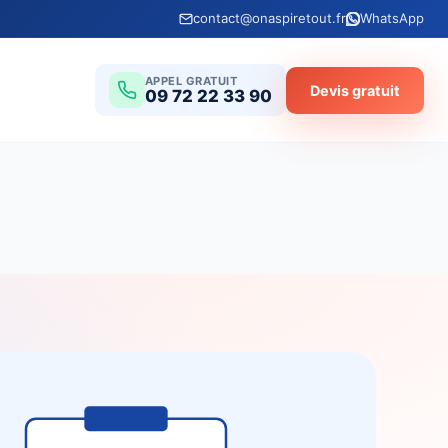
contact@onaspiretout.fr
WhatsApp
APPEL GRATUIT
Devis gratuit
09 72 22 33 90