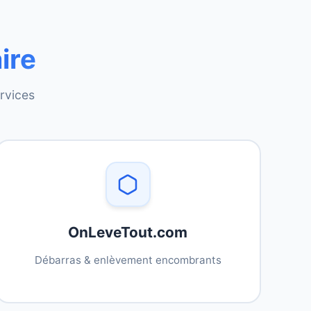
ire
rvices
OnLeveTout.com
Débarras & enlèvement encombrants