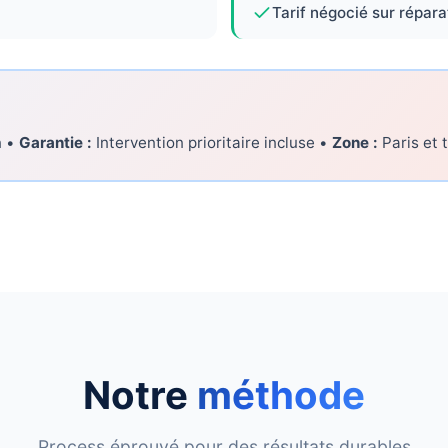
Tarif négocié sur répara
n •
Garantie :
Intervention prioritaire incluse •
Zone :
Paris et 
Notre
méthode
Process éprouvé pour des résultats durables