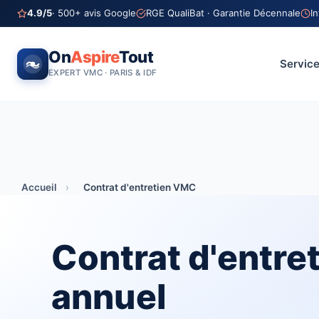
4.9/5
· 500+ avis Google
RGE QualiBat · Garantie Décennale
I
On
Aspire
Tout
Servic
EXPERT VMC · PARIS & IDF
Accueil
›
Contrat d'entretien VMC
Contrat d'entr
annuel