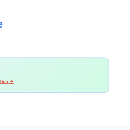
e
tion →