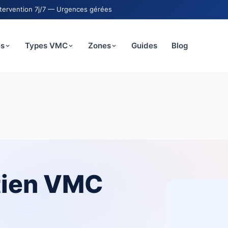
ntervention 7j/7 — Urgences gérées
es
Types VMC
Zones
Guides
Blog
etien VMC