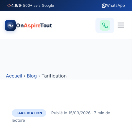
WhatsApp
4.9/5
· 500+ avis Google
On
Aspire
Tout
Accueil
›
Blog
›
Tarification
Publié le
15/03/2026
· 7 min de
TARIFICATION
lecture