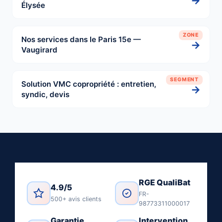
→
Élysée
ZONE
Nos services dans le Paris 15e —
→
Vaugirard
SEGMENT
Solution VMC copropriété : entretien,
→
syndic, devis
RGE QualiBat
4.9/5
FR-
500+ avis clients
98773311000017
Garantie
Intervention