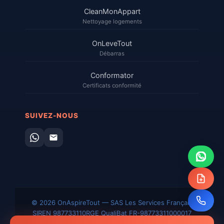
CleanMonAppart
Nettoyage logements
OnLeveTout
Débarras
Conformator
Certificats conformité
SUIVEZ-NOUS
© 2026 OnAspireTout — SAS Les Services Français
SIREN 987733110
RGE QualiBat FR-98773311000017
Mentions
CGV
Confidentialité
Plan du
Sitemap