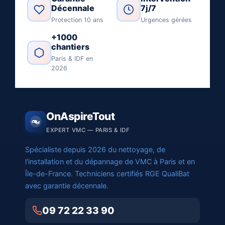
Décennale
7j/7
Protection 10 ans
Urgences gérées
+1000
chantiers
Paris & IDF en
2026
OnAspireTout
EXPERT VMC — PARIS & IDF
Spécialiste depuis 2026 du nettoyage, de
l'installation et du dépannage de VMC à Paris et en
Île-de-France. Techniciens certifiés RGE QualiBat
avec garantie décennale.
09 72 22 33 90