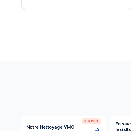
SERVICE
En savo
Notre Nettoyage VMC
→
Install