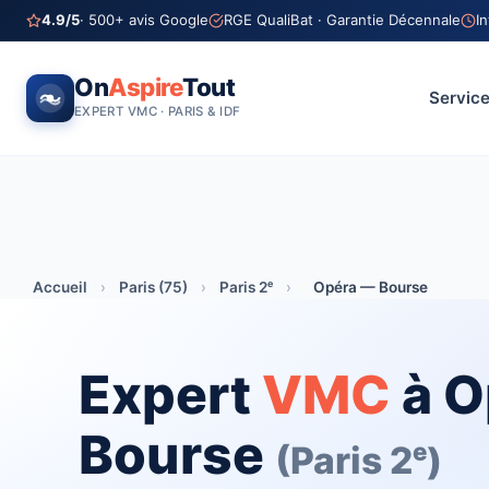
4.9/5
· 500+ avis Google
RGE QualiBat · Garantie Décennale
I
On
Aspire
Tout
Servic
EXPERT VMC · PARIS & IDF
Accueil
›
Paris (75)
›
Paris 2ᵉ
›
Opéra — Bourse
Expert
VMC
à O
Bourse
(Paris 2ᵉ)