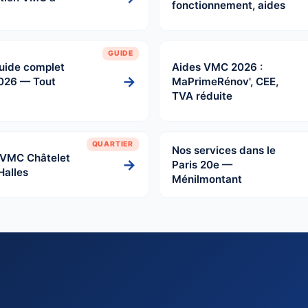
fonctionnement, aides
GUIDE
Guide complet
Aides VMC 2026 :
→
026 — Tout
MaPrimeRénov', CEE,
TVA réduite
QUARTIER
Nos services dans le
 VMC Châtelet
→
Paris 20e —
Halles
Ménilmontant