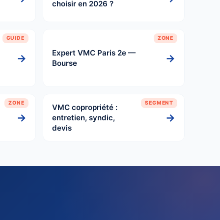
choisir en 2026 ?
GUIDE
ZONE
Expert VMC Paris 2e —
→
→
Bourse
ZONE
SEGMENT
VMC copropriété :
→
→
entretien, syndic,
devis