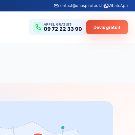
contact@onaspiretout.fr
WhatsApp
APPEL GRATUIT
Devis gratuit
09 72 22 33 90