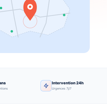
ans
Intervention 24h
ntions
Urgences 7j/7