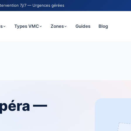
ntervention 7j/7 — Urgences gérées
es
Types VMC
Zones
Guides
Blog
péra —