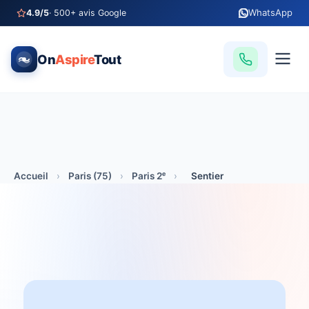
WhatsApp
4.9/5
· 500+ avis Google
On
Aspire
Tout
Accueil
›
Paris (75)
›
Paris 2ᵉ
›
Sentier