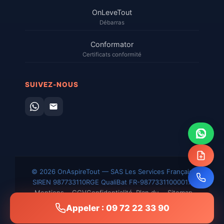
OnLeveTout
Débarras
Conformator
Certificats conformité
SUIVEZ-NOUS
© 2026 OnAspireTout — SAS Les Services Français
SIREN 987733110
RGE QualiBat FR-98773311000017
Mentions
CGV
Confidentialité
Plan du
Sitemap
légales
site
XML
Appeler : 09 72 22 33 90