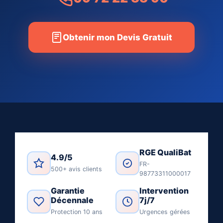
Obtenir mon Devis Gratuit
RGE QualiBat
4.9/5
FR-
500+ avis clients
98773311000017
Garantie
Intervention
Décennale
7j/7
Protection 10 ans
Urgences gérées