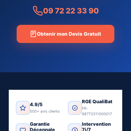
09 72 22 33 90
Obtenir mon Devis Gratuit
RGE QualiBat
4.9/5
FR-
500+ avis clients
98773311000017
Garantie
Intervention
Décennale
7j/7