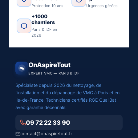
Protection 10 ans
Urgences gérées
+1000
chantiers
Paris & IDF en
2026
OnAspireTout
EXPERT VMC — PARIS & IDF
Spécialiste depuis 2026 du nettoyage, de
l'installation et du dépannage de VMC à Paris et en
Île-de-France. Techniciens certifiés RGE QualiBat
avec garantie décennale.
09 72 22 33 90
contact@onaspiretout.fr