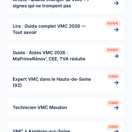
→
signes qui ne trompent pas
GUIDE
Lire : Guide complet VMC 2026 —
→
Tout savoir
GUIDE
Guide : Aides VMC 2026 :
→
MaPrimeRénov', CEE, TVA réduite
ZONE
Expert VMC dans le Hauts-de-Seine
→
(92)
ZONE
→
Technicien VMC Meudon
ZONE
→
VMC à Asnières-sur-Seine