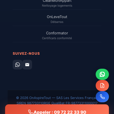
CleanMonAppart
Nettoyage logements
OnLeveTout
Débarras
Conformator
Certificats conformité
SUIVEZ-NOUS
© 2026 OnAspireTout — SAS Les Services Français
SIREN 987733110
RGE QualiBat FR-98773311000017
Mentions
CGV
Confidentialité
Plan du
Sitemap
Appeler : 09 72 22 33 90
légales
site
XML