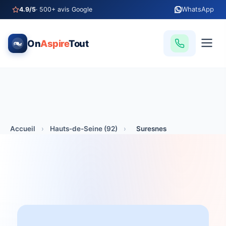
WhatsApp
4.9/5
· 500+ avis Google
On
Aspire
Tout
Accueil
›
Hauts-de-Seine (92)
›
Suresnes