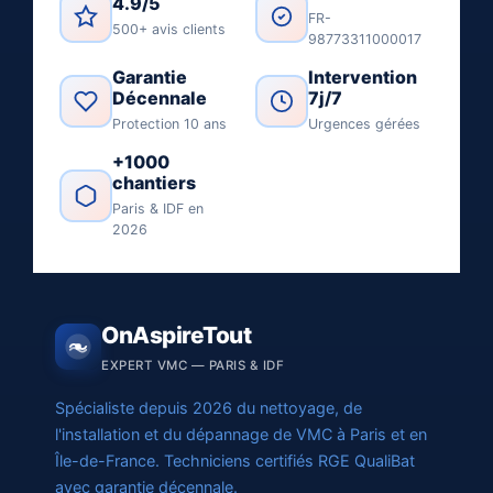
4.9/5
FR-
500+ avis clients
98773311000017
Garantie
Intervention
Décennale
7j/7
Protection 10 ans
Urgences gérées
+1000
chantiers
Paris & IDF en
2026
OnAspireTout
EXPERT VMC — PARIS & IDF
Spécialiste depuis 2026 du nettoyage, de
l'installation et du dépannage de VMC à Paris et en
Île-de-France. Techniciens certifiés RGE QualiBat
avec garantie décennale.