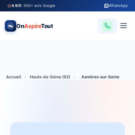
WhatsApp
4.9/5
· 500+ avis Google
On
Aspire
Tout
Accueil
›
Hauts-de-Seine (92)
›
Asnières-sur-Seine