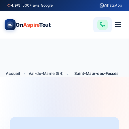
WhatsApp
4.9/5
· 500+ avis Google
On
Aspire
Tout
Accueil
›
Val-de-Marne (94)
›
Saint-Maur-des-Fossés