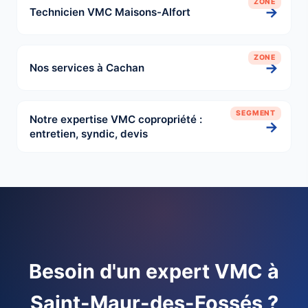
ZONE
→
Technicien VMC Maisons-Alfort
ZONE
→
Nos services à Cachan
SEGMENT
Notre expertise VMC copropriété :
→
entretien, syndic, devis
Besoin d'un expert VMC à
Saint-Maur-des-Fossés ?