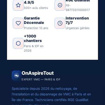
RGE QualiBat
4.9/5
FR-
500+ avis clients
98773311000017
Garantie
Intervention
Décennale
7j/7
Protection 10 ans
Urgences gérées
+1000
chantiers
Paris & IDF en
2026
OnAspireTout
EXPERT VMC — PARIS & IDF
Spécialiste depuis 2026 du nettoyage, de
l'installation et du dépannage de VMC à Paris et en
Île-de-France. Techniciens certifiés RGE QualiBat