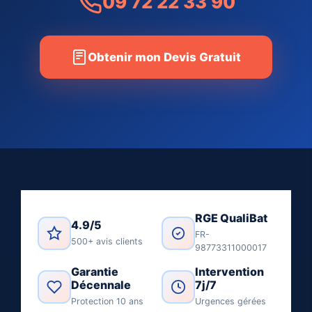
09 72 22 33 90
Obtenir mon Devis Gratuit
RGE QualiBat
4.9/5
FR-
500+ avis clients
98773311000017
Garantie
Intervention
Décennale
7j/7
Protection 10 ans
Urgences gérées