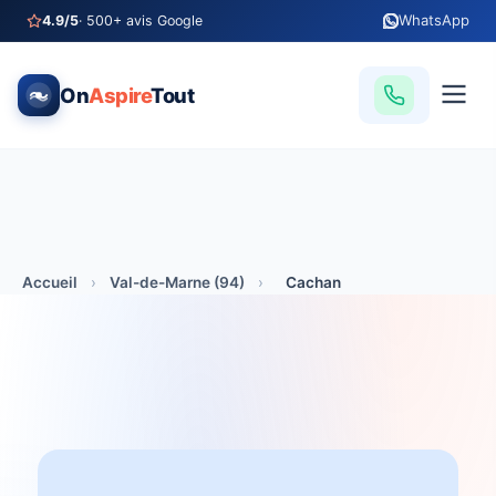
WhatsApp
4.9/5
· 500+ avis Google
On
Aspire
Tout
Accueil
›
Val-de-Marne (94)
›
Cachan