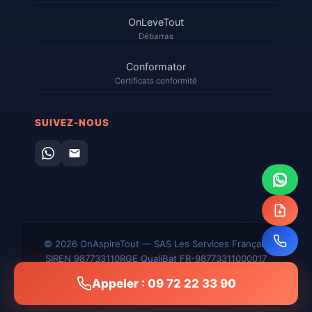
OnLeveTout
Débarras
Conformator
Certificats conformité
SUIVEZ-NOUS
© 2026 OnAspireTout — SAS Les Services Français
SIREN 987733110
RGE QualiBat FR-98773311000017
Mentions
CGV
Confidentialité
Plan du
Sitemap
Appeler : 09 72 22 33 90
légales
site
XML