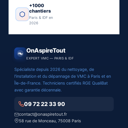
+1000
chantiers
Paris & IDF en
2026
OnAspireTout
EXPERT VMC — PARIS & IDF
Spécialiste depuis 2026 du nettoyage, de
l'installation et du dépannage de VMC à Paris et en
Île-de-France. Techniciens certifiés RGE QualiBat
avec garantie décennale.
09 72 22 33 90
contact@onaspiretout.fr
58 rue de Monceau, 75008 Paris