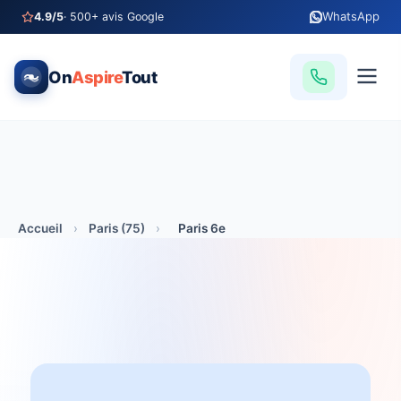
WhatsApp
4.9/5
· 500+ avis Google
On
Aspire
Tout
Accueil
›
Paris (75)
›
Paris 6e