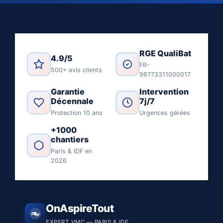
RGE QualiBat
4.9/5
FR-
500+ avis clients
98773311000017
Garantie
Intervention
Décennale
7j/7
Protection 10 ans
Urgences gérées
+1000
chantiers
Paris & IDF en
2026
OnAspireTout
EXPERT VMC — PARIS & IDF