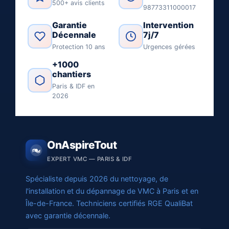
500+ avis clients
98773311000017
Garantie
Intervention
Décennale
7j/7
Protection 10 ans
Urgences gérées
+1000
chantiers
Paris & IDF en
2026
OnAspireTout
EXPERT VMC — PARIS & IDF
Spécialiste depuis 2026 du nettoyage, de
l'installation et du dépannage de VMC à Paris et en
Île-de-France. Techniciens certifiés RGE QualiBat
avec garantie décennale.