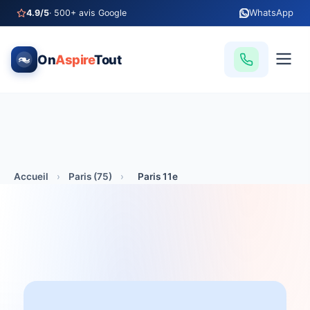
WhatsApp
4.9/5
· 500+ avis Google
On
Aspire
Tout
Accueil
›
Paris (75)
›
Paris 11e