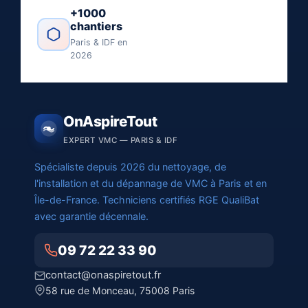
+1000
chantiers
Paris & IDF en
2026
OnAspireTout
EXPERT VMC — PARIS & IDF
Spécialiste depuis 2026 du nettoyage, de
l'installation et du dépannage de VMC à Paris et en
Île-de-France. Techniciens certifiés RGE QualiBat
avec garantie décennale.
09 72 22 33 90
contact@onaspiretout.fr
58 rue de Monceau, 75008 Paris