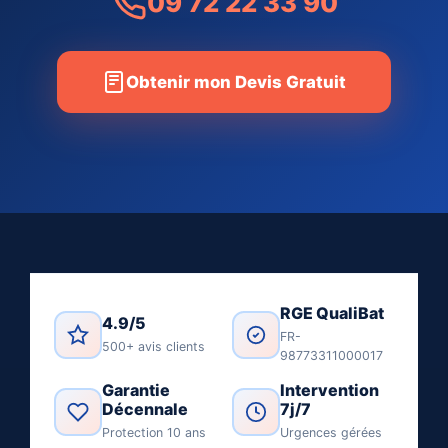
09 72 22 33 90
Obtenir mon Devis Gratuit
RGE QualiBat
4.9/5
FR-
500+ avis clients
98773311000017
Garantie
Intervention
Décennale
7j/7
Protection 10 ans
Urgences gérées