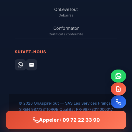
OnLeveTout
Débarras
Conformator
Certificats conformité
SUIVEZ-NOUS
© 2026 OnAspireTout — SAS Les Services Français
SIREN 987733110
RGE QualiBat FR-98773311000017
Mentions
CGV
Confidentialité
Plan du
Sitemap
Appeler : 09 72 22 33 90
légales
site
XML