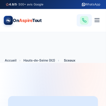
WhatsApp
4.9/5
· 500+ avis Google
On
Aspire
Tout
Accueil
›
Hauts-de-Seine (92)
›
Sceaux