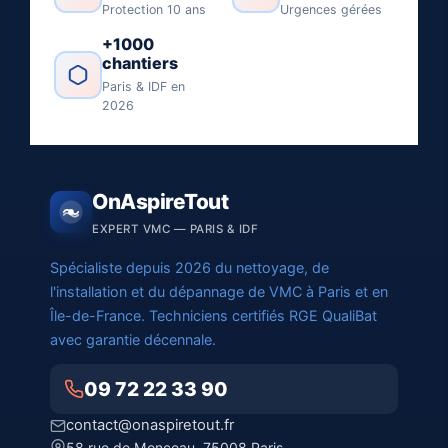
Protection 10 ans
Urgences gérées
+1000
chantiers
Paris & IDF en
2026
OnAspireTout
EXPERT VMC — PARIS & IDF
Spécialiste depuis 2026 du nettoyage, de
l'installation et du dépannage de VMC à Paris et en
Île-de-France. Techniciens certifiés RGE QualiBat
avec garantie décennale.
09 72 22 33 90
contact@onaspiretout.fr
58 rue de Monceau, 75008 Paris