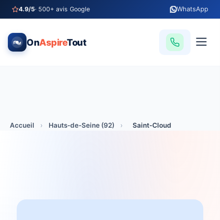
WhatsApp
4.9/5
· 500+ avis Google
On
Aspire
Tout
Accueil
›
Hauts-de-Seine (92)
›
Saint-Cloud