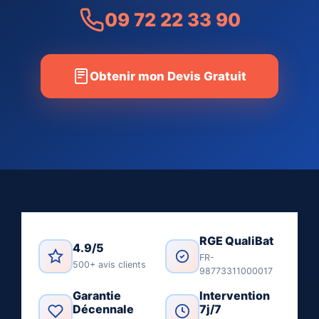
09 72 22 33 90
Obtenir mon Devis Gratuit
RGE QualiBat
4.9/5
FR-
500+ avis clients
98773311000017
Garantie
Intervention
Décennale
7j/7