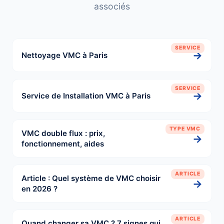
associés
SERVICE
→
Nettoyage VMC à Paris
SERVICE
→
Service de Installation VMC à Paris
TYPE VMC
VMC double flux : prix,
→
fonctionnement, aides
ARTICLE
Article : Quel système de VMC choisir
→
en 2026 ?
ARTICLE
Quand changer sa VMC ? 7 signes qui