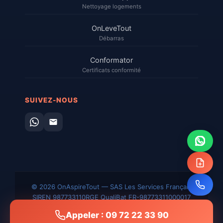
Nettoyage logements
OnLeveTout
Débarras
Conformator
Certificats conformité
SUIVEZ-NOUS
© 2026 OnAspireTout — SAS Les Services Français
SIREN 987733110
RGE QualiBat FR-98773311000017
Mentions
CGV
Confidentialité
Plan du
Sitemap
Appeler : 09 72 22 33 90
légales
site
XML