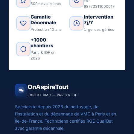
FR-
500+ avis clients
98773311000017
Garantie
Intervention
Décennale
7j/7
Protection 10 ans
Urgences gérées
+1000
chantiers
Paris & IDF en
2026
OnAspireTout
EXPERT VMC — PARIS & IDF
Spécialiste depuis 2026 du nettoyage, de
l'installation et du dépannage de VMC à Paris et en
Île-de-France. Techniciens certifiés RGE QualiBat
avec garantie décennale.