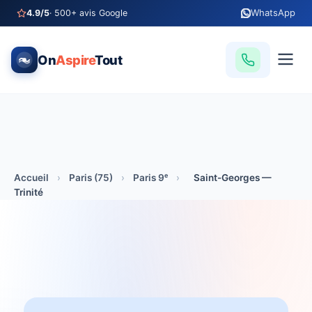
WhatsApp
4.9/5
· 500+ avis Google
On
Aspire
Tout
Accueil
›
Paris (75)
›
Paris 9ᵉ
›
Saint-Georges —
Trinité