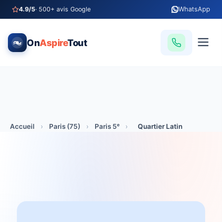
WhatsApp
4.9/5
· 500+ avis Google
On
Aspire
Tout
Accueil
›
Paris (75)
›
Paris 5ᵉ
›
Quartier Latin