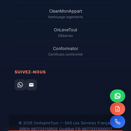
CleanMonAppart
Nettoyage logements
OnLeveTout
Débarras
Conformator
Certificats conformité
SUIVEZ-NOUS
© 2026 OnAspireTout — SAS Les Services Français
SIREN 987733110
RGE QualiBat FR-98773311000017