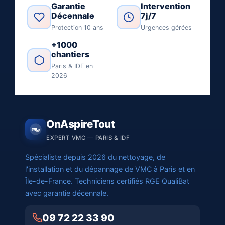
Garantie
Intervention
Décennale
7j/7
Protection 10 ans
Urgences gérées
+1000
chantiers
Paris & IDF en
2026
OnAspireTout
EXPERT VMC — PARIS & IDF
Spécialiste depuis 2026 du nettoyage, de
l'installation et du dépannage de VMC à Paris et en
Île-de-France. Techniciens certifiés RGE QualiBat
avec garantie décennale.
09 72 22 33 90