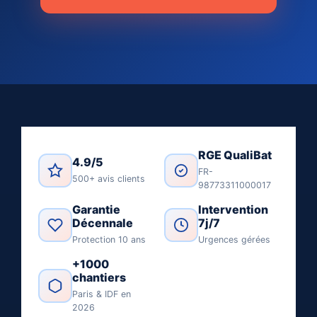
RGE QualiBat
4.9/5
FR-
500+ avis clients
98773311000017
Garantie
Intervention
Décennale
7j/7
Protection 10 ans
Urgences gérées
+1000
chantiers
Paris & IDF en
2026