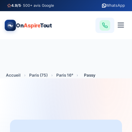
WhatsApp
4.9/5
· 500+ avis Google
On
Aspire
Tout
Accueil
›
Paris (75)
›
Paris 16ᵉ
›
Passy