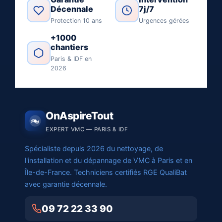
Décennale
7j/7
Protection 10 ans
Urgences gérées
+1000
chantiers
Paris & IDF en
2026
OnAspireTout
EXPERT VMC — PARIS & IDF
Spécialiste depuis 2026 du nettoyage, de
l'installation et du dépannage de VMC à Paris et en
Île-de-France. Techniciens certifiés RGE QualiBat
avec garantie décennale.
09 72 22 33 90