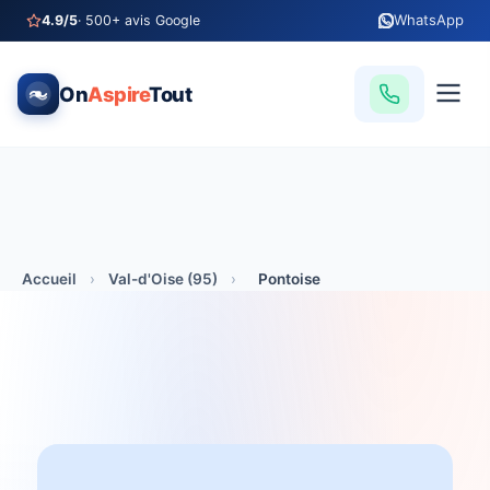
WhatsApp
4.9/5
· 500+ avis Google
On
Aspire
Tout
Accueil
›
Val-d'Oise (95)
›
Pontoise