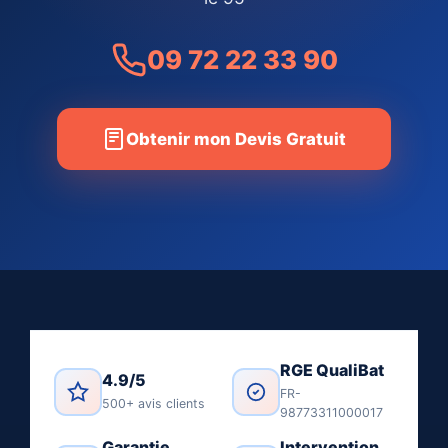
09 72 22 33 90
Obtenir mon Devis Gratuit
RGE QualiBat
4.9/5
FR-
500+ avis clients
98773311000017
Garantie
Intervention