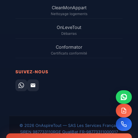
CleanMonAppart
Nettoyage logements
OnLeveTout
Débarras
Conformator
Certificats conformité
SUIVEZ-NOUS
© 2026 OnAspireTout — SAS Les Services Français
SIREN 987733110
RGE QualiBat FR-98773311000017