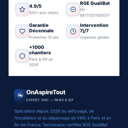
RGE QualiBat
4.9/5
FR-
500+ avis clients
98773311000017
Garantie
Intervention
Décennale
7j/7
Protection 10 ans
Urgences gérées
+1000
chantiers
Paris & IDF en
2026
OnAspireTout
EXPERT VMC — PARIS & IDF
Spécialiste depuis 2026 du nettoyage, de
l'installation et du dépannage de VMC à Paris et en
Île-de-France. Techniciens certifiés RGE QualiBat