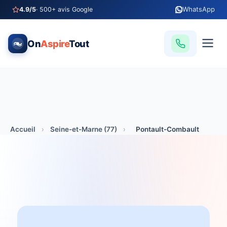
WhatsApp
4.9/5
· 500+ avis Google
On
Aspire
Tout
Accueil
›
Seine-et-Marne (77)
›
Pontault-Combault