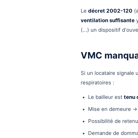
Le
décret 2002-120
(a
ventilation suffisante
y
(...) un dispositif d'ou
VMC manquant
Si un locataire signal
respiratoires :
Le bailleur est
tenu 
Mise en demeure → t
Possibilité de reten
Demande de dommage