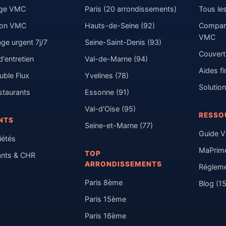
age VMC
Paris (20 arrondissements)
Tous les
tion VMC
Hauts-de-Seine (92)
Compara
VMC
ge urgent 7j/7
Seine-Saint-Denis (93)
Couvert
d'entretien
Val-de-Marne (94)
Aides f
ble Flux
Yvelines (78)
Solution
taurants
Essonne (91)
Val-d'Oise (95)
RESSO
NTS
Seine-et-Marne (77)
Guide 
iétés
MaPrim
TOP
ants & CHR
ARRONDISSEMENTS
Régleme
Paris 8ème
Blog (15
Paris 15ème
Paris 16ème