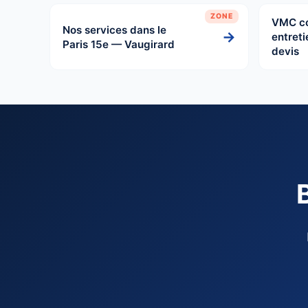
ZONE
VMC co
Nos services dans le
→
entreti
Paris 15e — Vaugirard
devis