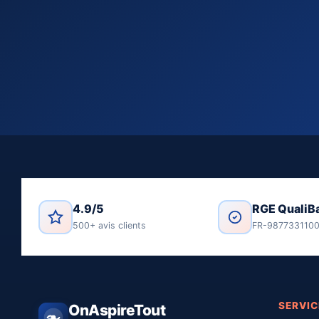
4.9/5
RGE QualiB
500+ avis clients
FR-987733110
SERVIC
OnAspireTout