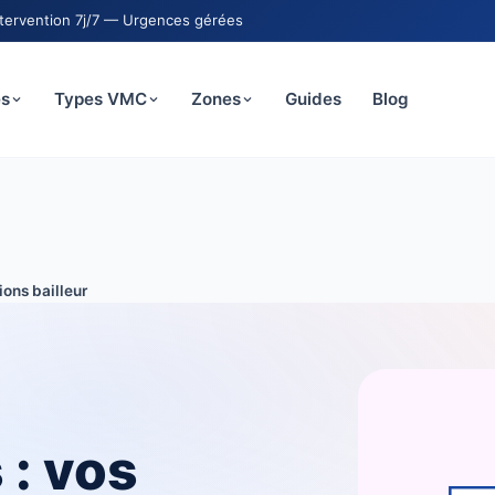
ntervention 7j/7 — Urgences gérées
es
Types VMC
Zones
Guides
Blog
ions bailleur
 : vos