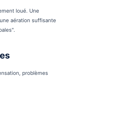
ogement loué. Une
 une aération suffisante
pales".
ces
densation, problèmes