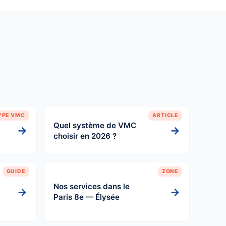
YPE VMC
ARTICLE
Quel système de VMC
→
→
choisir en 2026 ?
GUIDE
ZONE
Nos services dans le
→
→
Paris 8e — Élysée