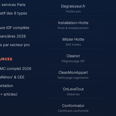
 services Paris
Degraisseur.fr
Hottes pro
tif des 6 types
Installation-Hotte
ure IDF complète
Pose & remplacement
inancières 2026
Mister Hotte
s par secteur pro
SAV hottes
Cleanot
URCES
Dégraissage IDF
VMC complet 2026
CleanMonAppart
eRénov' & CEE
Nettoyage logements
ntation
OnLeveTout
+ articles)
Débarras
Conformator
Certificats conformité