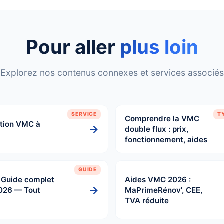
Pour aller
plus loin
Explorez nos contenus connexes et services associés
SERVICE
T
Comprendre la VMC
ation VMC à
→
double flux : prix,
fonctionnement, aides
GUIDE
: Guide complet
Aides VMC 2026 :
→
026 — Tout
MaPrimeRénov', CEE,
TVA réduite