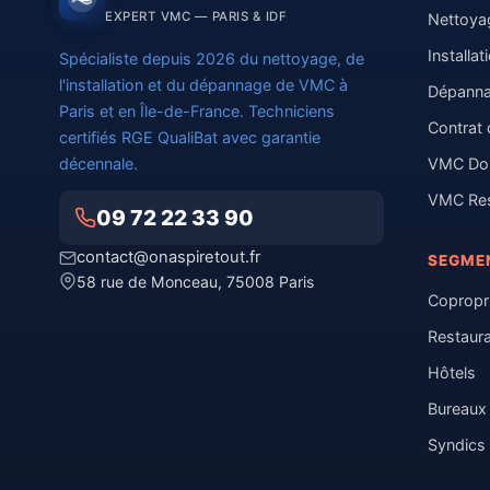
EXPERT VMC — PARIS & IDF
Nettoy
Installa
Spécialiste depuis 2026 du nettoyage, de
l'installation et du dépannage de VMC à
Dépanna
Paris et en Île-de-France. Techniciens
Contrat 
certifiés RGE QualiBat avec garantie
décennale.
VMC Dou
VMC Res
09 72 22 33 90
contact@onaspiretout.fr
SEGME
58 rue de Monceau, 75008 Paris
Copropr
Restaur
Hôtels
Bureaux
Syndics