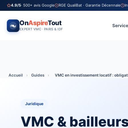
4.9/5
· 500+ avis Google
RGE QualiBat · Garantie Décennale
I
On
Aspire
Tout
Servic
EXPERT VMC · PARIS & IDF
Accueil
›
Guides
›
VMC en investissement locatif : obligat
Juridique
VMC & bailleurs