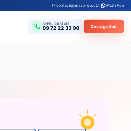
contact@onaspiretout.fr
WhatsApp
APPEL GRATUIT
Devis gratuit
09 72 22 33 90