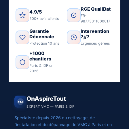
RGE QualiBat
4.9/5
FR-
500+ avis clients
98773311000017
Garantie
Intervention
Décennale
7j/7
Protection 10 ans
Urgences gérées
+1000
chantiers
Paris & IDF en
2026
OnAspireTout
EXPERT VMC — PARIS & IDF
Spécialiste depuis 2026 du nettoyage, de
l'installation et du dépannage de VMC à Paris et en