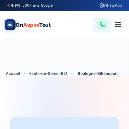
WhatsApp
4.9/5
· 500+ avis Google
On
Aspire
Tout
Accueil
›
Hauts-de-Seine (92)
›
Boulogne-Billancourt